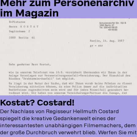
Mehr
Mehr zum Personenarchiv
zum
im Magazin
Personenarchiv
im
Magazin
Kostat? Costard!
Der Nachlass von Regisseur Hellmuth Costard
spiegelt die kreative Gedankenwelt eines der
interessantesten unabhängigen Filmemachers, dem
der große Durchbruch verwehrt blieb. Werfen Sie mit