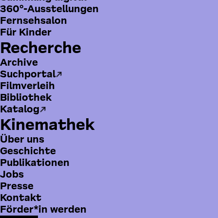
360°-Ausstellungen
Online-Vorschau
Fernsehsalon
Für Kinder
Sortierung
Recherche
Archive
Suchportal
Filmverleih
Bibliothek
Katalog
Kinemathek
Über uns
Geschichte
Publikationen
Jobs
Presse
B
Kontakt
o
Förder*in werden