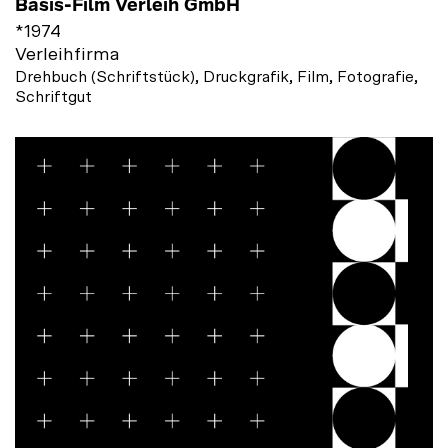
Basis-Film Verleih GmbH
*
1974
Verleihfirma
Drehbuch (Schriftstück), Druckgrafik, Film, Fotografie,
Schriftgut