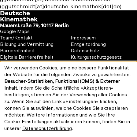
(ggutschmidt[at]deutsche-kinemathek[dot]de)
Deutsche
Kinemathek
Mauerstraße 79, 10117 Berlin
Google Maps
Footer
Footer
Team/Kontakt
Impressum
1
2
Bildung und Vermittlung
Entgeltordnung
Barrierefreiheit
Datenschutz
Digitale Barrierefreiheit
Kulturgutschutzgesetz
Vermietung
Wir verwenden Cookies, um eine bessere Funktionalität
#kinemathek
Verwendung
der Website für die folgenden Zwecke zu gewährleisten:
Follow
personenbezogener
F
Y
I
Besucher-Statistiken, Funktional (CMS) & Externer
Daten
us
Drucken/PDF
a
o
n
und
Inhalt
. Indem Sie die Schaltfläche »Akzeptieren«
on:
Newsletter
Cookies
c
u
s
bestätigen, stimmen Sie der Verwendung aller Cookies
e
T
t
zu. Wenn Sie auf den Link »Einstellungen« klicken,
b
u
a
können Sie auswählen, welche Cookies Sie akzeptieren
o
b
g
möchten. Weitere Informationen und wie Sie Ihre
Gefördert von:
o
e
r
Cookie-Einstellungen aktualisieren können, finden Sie in
k
a
unserer
Datenschutzerklärung
.
m