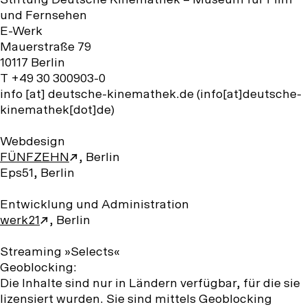
Stiftung Deutsche Kinemathek – Museum für Film
und Fernsehen
E-Werk
Mauerstraße 79
10117 Berlin
T +49 30 300903-0
info
[at]
deutsche-kinemathek.de
(info[at]deutsche-
kinemathek[dot]de)
Webdesign
FÜNFZEHN
, Berlin
Eps51, Berlin
Entwicklung und Administration
werk21
, Berlin
Streaming »Selects«
Geoblocking:
Die Inhalte sind nur in Ländern verfügbar, für die sie
lizensiert wurden. Sie sind mittels Geoblocking