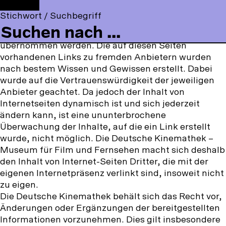
t
F
F
Y
I
Eine Haftung oder Garantie für die Aktualität,
t
o
Stichwort / Suchbegriff
a
o
n
Richtigkeit und Vollständigkeit der zur Verfügung
o
l
c
u
s
gestellten Informationen kann daher nicht
m
l
e
T
t
übernommen werden. Die auf diesen Seiten
m
o
b
u
a
vorhandenen Links zu fremden Anbietern wurden
e
w
o
b
g
nach bestem Wissen und Gewissen erstellt. Dabei
n
u
o
e
r
wurde auf die Vertrauenswürdigkeit der jeweiligen
u
s
k
a
Anbieter geachtet. Da jedoch der Inhalt von
o
m
Internetseiten dynamisch ist und sich jederzeit
n
ändern kann, ist eine ununterbrochene
:
Überwachung der Inhalte, auf die ein Link erstellt
wurde, nicht möglich. Die Deutsche Kinemathek –
Museum für Film und Fernsehen macht sich deshalb
den Inhalt von Internet-Seiten Dritter, die mit der
eigenen Internetpräsenz verlinkt sind, insoweit nicht
zu eigen.
Die Deutsche Kinemathek behält sich das Recht vor,
Änderungen oder Ergänzungen der bereitgestellten
Informationen vorzunehmen. Dies gilt insbesondere