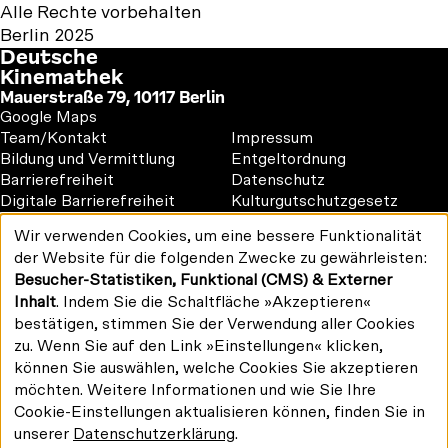
Alle Rechte vorbehalten
Berlin 2025
Deutsche
Kinemathek
Mauerstraße 79, 10117 Berlin
Google Maps
Footer
Footer
Team/Kontakt
Impressum
1
2
Bildung und Vermittlung
Entgeltordnung
Barrierefreiheit
Datenschutz
Digitale Barrierefreiheit
Kulturgutschutzgesetz
Vermietung
Wir verwenden Cookies, um eine bessere Funktionalität
#kinemathek
Verwendung
der Website für die folgenden Zwecke zu gewährleisten:
Follow
personenbezogener
F
Y
I
Besucher-Statistiken, Funktional (CMS) & Externer
Daten
us
Drucken/PDF
a
o
n
und
Inhalt
. Indem Sie die Schaltfläche »Akzeptieren«
on:
Newsletter
Cookies
c
u
s
bestätigen, stimmen Sie der Verwendung aller Cookies
e
T
t
zu. Wenn Sie auf den Link »Einstellungen« klicken,
b
u
a
können Sie auswählen, welche Cookies Sie akzeptieren
o
b
g
möchten. Weitere Informationen und wie Sie Ihre
Gefördert von:
o
e
r
Cookie-Einstellungen aktualisieren können, finden Sie in
k
a
unserer
Datenschutzerklärung
.
m