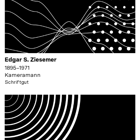
Edgar S. Ziesemer
1895
–
1971
Kameramann
Schriftgut