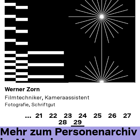
Werner Zorn
Filmtechniker, Kameraassistent
Fotografie, Schriftgut
Seitennummerierung
Seite
Seite
Seite
Seite
Seite
Seite
Seite
…
21
22
23
24
25
26
27
Seite
Seite
28
29
Mehr
Mehr zum Personenarchiv