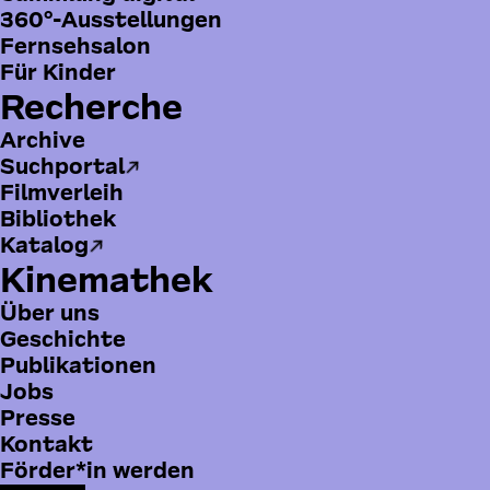
360°-Ausstellungen
Online-Vorschau
Fernsehsalon
Für Kinder
Sortierung
Recherche
Archive
Suchportal
Filmverleih
Bibliothek
Katalog
Kinemathek
Über uns
Geschichte
Publikationen
Jobs
Presse
B
Kontakt
o
Förder*in werden