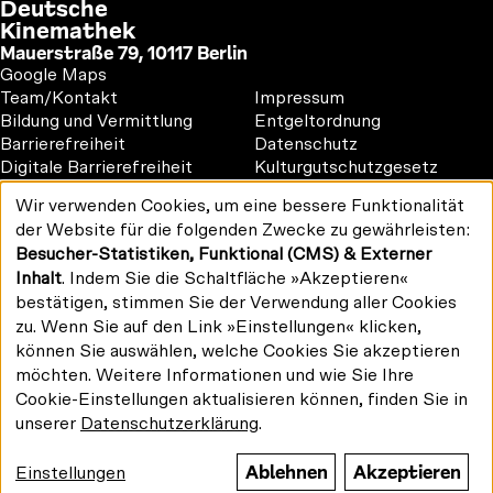
Deutsche
Kinemathek
Mauerstraße 79, 10117 Berlin
Google Maps
Footer
Footer
Team/Kontakt
Impressum
1
2
Bildung und Vermittlung
Entgeltordnung
Barrierefreiheit
Datenschutz
Digitale Barrierefreiheit
Kulturgutschutzgesetz
Vermietung
Wir verwenden Cookies, um eine bessere Funktionalität
#kinemathek
Verwendung
der Website für die folgenden Zwecke zu gewährleisten:
Follow
personenbezogener
F
Y
I
Besucher-Statistiken, Funktional (CMS) & Externer
Daten
us
Drucken/PDF
a
o
n
und
Inhalt
. Indem Sie die Schaltfläche »Akzeptieren«
on:
Newsletter
Cookies
c
u
s
bestätigen, stimmen Sie der Verwendung aller Cookies
e
T
t
zu. Wenn Sie auf den Link »Einstellungen« klicken,
b
u
a
können Sie auswählen, welche Cookies Sie akzeptieren
o
b
g
möchten. Weitere Informationen und wie Sie Ihre
Gefördert von:
o
e
r
Cookie-Einstellungen aktualisieren können, finden Sie in
k
a
unserer
Datenschutzerklärung
.
m
Ablehnen
Akzeptieren
Einstellungen