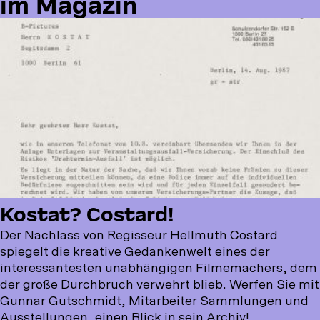
zum
im Magazin
Personenarchiv
im
Magazin
Kostat? Costard!
Der Nachlass von Regisseur Hellmuth Costard
spiegelt die kreative Gedankenwelt eines der
interessantesten unabhängigen Filmemachers, dem
der große Durchbruch verwehrt blieb. Werfen Sie mit
Gunnar Gutschmidt, Mitarbeiter Sammlungen und
Ausstellungen, einen Blick in sein Archiv!