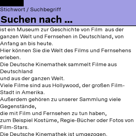
t
F
Über
Kinemathek
F
Y
I
t
o
Stichwort / Suchbegriff
a
o
n
die
o
l
Die Deutsche Kinemathek – Museum für Film und
c
u
s
m
l
Fernsehen
Deutsche
e
T
t
m
o
ist ein Museum zur Geschichte von Film aus der
b
u
a
Kinemathek
e
w
ganzen Welt und Fernsehen in Deutschland, von
o
b
g
n
u
Anfang an bis heute.
o
e
r
u
s
Hier können Sie die Welt des Films und Fernsehens
k
a
o
erleben.
m
n
Die Deutsche Kinemathek sammelt Filme aus
:
Deutschland
und aus der ganzen Welt.
Viele Filme sind aus Hollywood, der großen Film-
Stadt in Amerika.
Außerdem gehören zu unserer Sammlung viele
Gegenstände,
die mit Film und Fernsehen zu tun haben,
zum Beispiel Kostüme, Regie-Bücher oder Fotos von
Film-Stars.
Die Deutsche Kinemathek ist umgezogen.