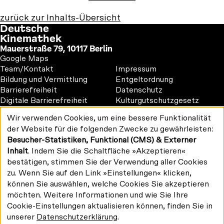
zurück zur Inhalts-Übersicht
Deutsche
Kinemathek
Mauerstraße 79, 10117 Berlin
Google Maps
Footer
Footer
Team/Kontakt
Impressum
1
2
Bildung und Vermittlung
Entgeltordnung
Barrierefreiheit
Datenschutz
Digitale Barrierefreiheit
Kulturgutschutzgesetz
Vermietung
Wir verwenden Cookies, um eine bessere Funktionalität
#kinemathek
Verwendung
der Website für die folgenden Zwecke zu gewährleisten:
personenbezogener
Follow
F
Y
I
Besucher-Statistiken, Funktional (CMS) & Externer
Daten
us
Drucken/PDF
a
o
n
und
Inhalt
. Indem Sie die Schaltfläche »Akzeptieren«
on:
Newsletter
Cookies
c
u
s
bestätigen, stimmen Sie der Verwendung aller Cookies
e
T
t
zu. Wenn Sie auf den Link »Einstellungen« klicken,
b
u
a
können Sie auswählen, welche Cookies Sie akzeptieren
o
b
g
möchten. Weitere Informationen und wie Sie Ihre
Gefördert von:
o
e
r
Cookie-Einstellungen aktualisieren können, finden Sie in
k
a
unserer
Datenschutzerklärung
.
m