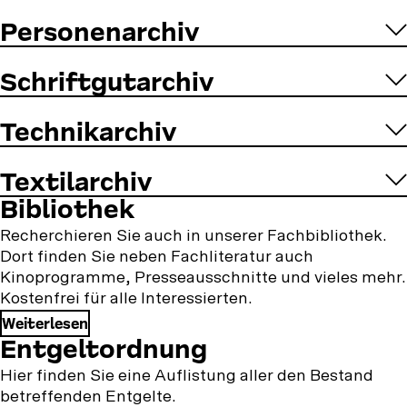
Personenarchiv
Schriftgutarchiv
Technikarchiv
Textilarchiv
Weitere
Bibliothek
Informationen,
Recherchieren Sie auch in unserer Fachbibliothek.
Dort finden Sie neben Fachliteratur auch
die
Kinoprogramme, Presseausschnitte und vieles mehr.
Sie
Kostenfrei für alle Interessierten.
Weiterlesen
als
Entgeltordnung
Archiv-
Hier finden Sie eine Auflistung aller den Bestand
Nutzende
betreffenden Entgelte.