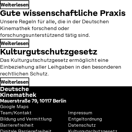
interessieren
Weiterlesen
Gute wissenschaftliche Praxis
könnten
Unsere Regeln für alle, die in der Deutschen
Kinemathek forschend oder
forschungsunterstützend tätig sind.
Weiterlesen
Kulturgutschutzgesetz
Das Kulturgutschutzgesetz ermöglicht eine
Einbeziehung aller Leihgaben in den besonderen
rechtlichen Schutz.
Weiterlesen
Deutsche
Kinemathek
Mauerstraße 79, 10117 Berlin
Google Maps
Footer
Footer
Team/Kontakt
Impressum
1
2
Bildung und Vermittlung
Entgeltordnung
Barrierefreiheit
Datenschutz
Digitale Barrierefreiheit
Kulturgutschutzgesetz