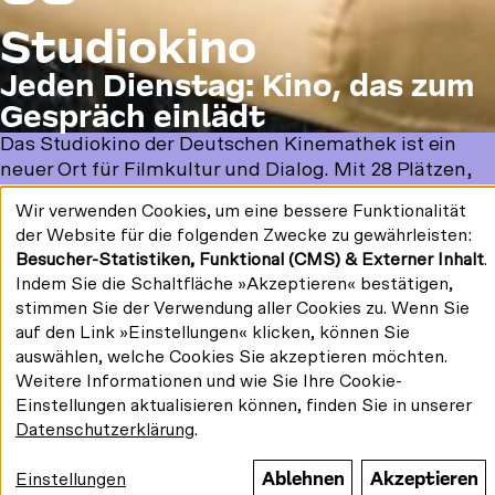
Studiokino
Jeden Dienstag: Kino, das zum
Gespräch einlädt
Allgemeine
Das Studiokino der Deutschen Kinemathek ist ein
neuer Ort für Filmkultur und Dialog. Mit 28 Plätzen,
Informationen
digitaler und analoger Vorführtechnik bietet es eine
Wir verwenden Cookies, um eine bessere Funktionalität
kleine Bühne für große Themen, die diskutiert
Verwendung
der Website für die folgenden Zwecke zu gewährleisten:
personenbezogener
werden wollen. Dienstags um 19 Uhr laden wir ein: zu
Besucher-Statistiken, Funktional (CMS) & Externer Inhalt
.
Daten
dokumentarischen Erkundungen, wiederentdeckten
und
Indem Sie die Schaltfläche »Akzeptieren« bestätigen,
Fernsehschätzen, analogen Raritäten und Berliner
Cookies
stimmen Sie der Verwendung aller Cookies zu. Wenn Sie
Perspektiven. Die vier kuratierten Reihen richten sich
auf den Link »Einstellungen« klicken, können Sie
an ein neugieriges Publikum, das Kino nicht nur
auswählen, welche Cookies Sie akzeptieren möchten.
erleben, sondern diskutieren und einordnen möchte –
Weitere Informationen und wie Sie Ihre Cookie-
im Gespräch mit Filmschaffenden und
Einstellungen aktualisieren können, finden Sie in unserer
Kurator*innen.
Datenschutzerklärung
.
Kommende
Ablehnen
Akzeptieren
Veranstaltungen
Einstellungen