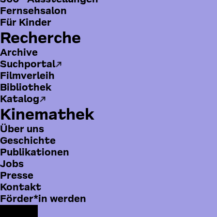
Fernsehsalon
Für Kinder
Recherche
Archive
Suchportal
Filmverleih
Bibliothek
Katalog
Kinemathek
Über uns
Geschichte
Publikationen
Jobs
Presse
B
Kontakt
o
Förder*in werden
t
F
F
Y
I