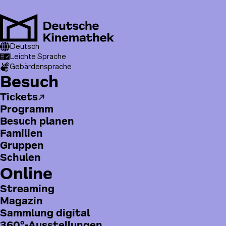
Direkt
zum
Inhalt
Me
T
Pfadnavigation
Besuch
Deutsch
Programm
Studiokino
o
Leichte Sprache
Gebärdensprache
p
H
Besuch
m
a
e
Tickets
u
n
Programm
p
u
Besuch planen
t
Familien
m
Gruppen
e
Schulen
n
Online
ü
Streaming
Magazin
Sammlung digital
360°-Ausstellungen