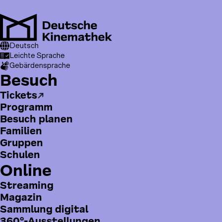
Direkt
zum
Inhalt
Men
T
Deutsch
o
Leichte Sprache
Gebärdensprache
p
H
Besuch
m
a
e
Tickets
u
n
Programm
p
u
Besuch planen
t
Familien
m
Gruppen
e
Schulen
n
Online
ü
Streaming
Magazin
Sammlung digital
360°-Ausstellungen