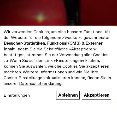
Wir verwenden Cookies, um eine bessere Funktionalität
Verwendung
der Website für die folgenden Zwecke zu gewährleisten:
Zurück zur Magazin-Startseite
personenbezogener
»Viel näher an der
Besucher-Statistiken, Funktional (CMS) & Externer
Daten
und
Inhalt
. Indem Sie die Schaltfläche »Akzeptieren«
historischen
Cookies
bestätigen, stimmen Sie der Verwendung aller Cookies
zu. Wenn Sie auf den Link »Einstellungen« klicken,
Wirklichkeit«
können Sie auswählen, welche Cookies Sie akzeptieren
möchten. Weitere Informationen und wie Sie Ihre
Inhalt
Rainer Rother, Leiter der Berlinale Retrospektive und
Cookie-Einstellungen aktualisieren können, finden Sie in
Annika Haupts, Programmkoordinatorin, sprechen
unserer
Datenschutzerklärung
.
im Interview über die Entstehung des diesjähigen
Themas der Retrospektive »Das andere Kino – Aus
Ablehnen
Akzeptieren
Einstellungen
dem Archiv der Deutschen Kinemathek« – und
die Auswahl von Filmen aus den 1960er-, 1970er- und
1980er-Jahren.