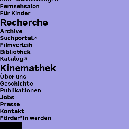
Fernsehsalon
Für Kinder
Recherche
Archive
Suchportal
Filmverleih
Bibliothek
Katalog
Kinemathek
Über uns
Geschichte
Publikationen
Jobs
Presse
B
Kontakt
o
Förder*in werden
t
F
F
Y
I