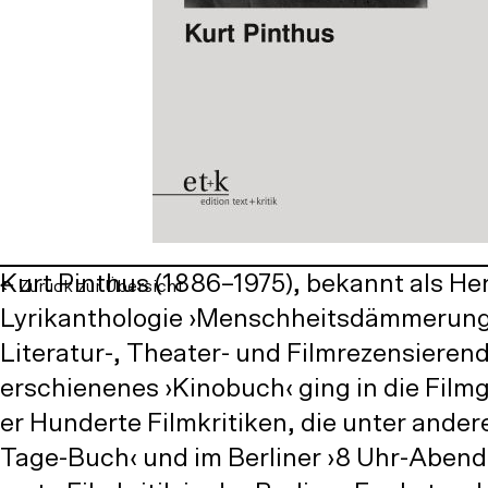
Kurt Pinthus (1886–1975), bekannt als He
Zurück zur Übersicht
Lyrikanthologie ›Menschheitsdämmerung‹
Literatur-, Theater- und Filmrezensieren
erschienenes ›Kinobuch‹ ging in die Filmg
er Hunderte Filmkritiken, die unter ande
Tage-Buch‹ und im Berliner ›8 Uhr-Abendb