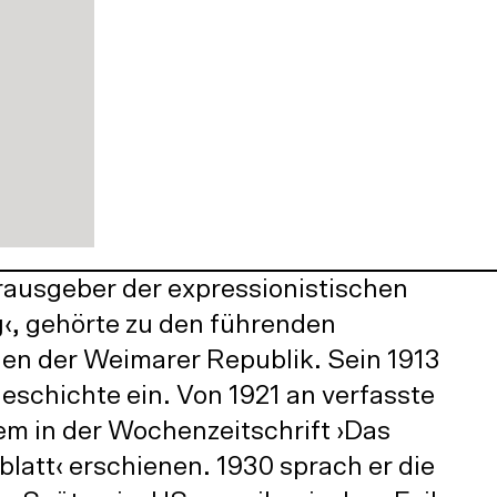
o
w
e
u
n
s
u
o
n
:
rausgeber der expressionistischen
, gehörte zu den führenden
den der Weimarer Republik. Sein 1913
eschichte ein. Von 1921 an verfasste
rem in der Wochenzeitschrift ›Das
latt‹ erschienen. 1930 sprach er die