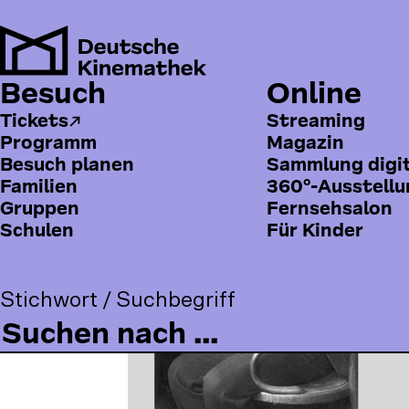
Direkt
zum
Inhalt
Besuch
Online
H
Pfadnavigation
Kinemathek
Publikationen
Kurt Pinthus
a
Tickets
Streaming
Programm
Magazin
u
Besuch planen
Sammlung digi
p
Familien
360°-Ausstell
t
Gruppen
Fernsehsalon
Schulen
Für Kinder
m
e
n
Stichwort / Suchbegriff
ü