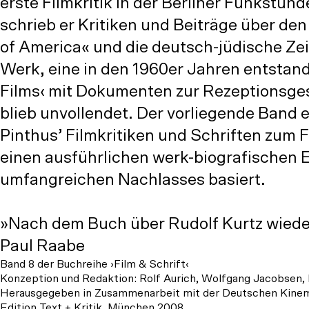
erste Filmkritik in der Berliner Funkstun
schrieb er Kritiken und Beiträge über de
of America« und die deutsch-jüdische Zei
Werk, eine in den 1960er Jahren entstand
Films‹ mit Dokumenten zur Rezeptionsgesc
blieb unvollendet. Der vorliegende Band 
Pinthus’ Filmkritiken und Schriften zum 
einen ausführlichen werk-biografischen 
umfangreichen Nachlasses basiert.
»Nach dem Buch über Rudolf Kurtz wieder
Paul Raabe
Band 8 der Buchreihe ›Film & Schrift‹
Konzeption und Redaktion: Rolf Aurich, Wolfgang Jacobsen
Herausgegeben in Zusammenarbeit mit der Deutschen Kine
Edition Text + Kritik, München 2008