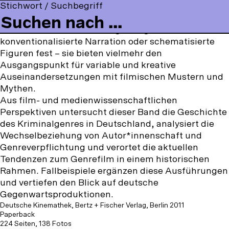
t
o
Stichwort / Suchbegriff
Autorenfilmer*innen eignen sich klassische Motive
a
o
n
o
l
des Thrillers an und setzen diese in ungewöhnlichen
c
u
s
m
l
Produktionen um. Genreregeln legen hier nicht
e
T
t
m
o
konventionalisierte Narration oder schematisierte
b
u
a
e
w
Figuren fest – sie bieten vielmehr den
o
b
g
n
u
Ausgangspunkt für variable und kreative
o
e
r
u
s
Auseinandersetzungen mit filmischen Mustern und
k
a
o
Mythen.
m
n
Aus film- und medienwissenschaftlichen
:
Perspektiven untersucht dieser Band die Geschichte
des Kriminalgenres in Deutschland, analysiert die
Wechselbeziehung von Autor*innenschaft und
Genreverpflichtung und verortet die aktuellen
Tendenzen zum Genrefilm in einem historischen
Rahmen. Fallbeispiele ergänzen diese Ausführungen
und vertiefen den Blick auf deutsche
Gegenwartsproduktionen.
Deutsche Kinemathek, Bertz + Fischer Verlag, Berlin 2011
Paperback
224 Seiten, 138 Fotos