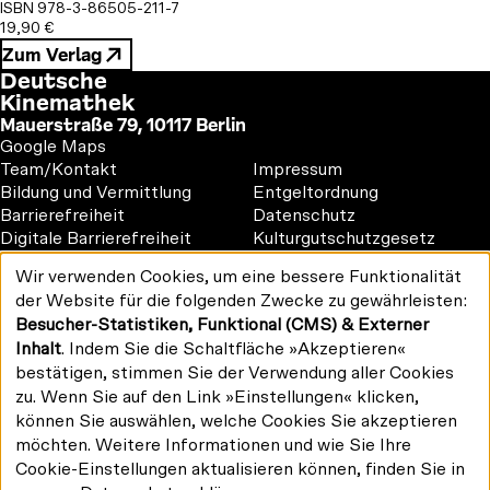
ISBN 978-3-86505-211-7
19,90 €
Zum Verlag
Deutsche
Kinemathek
Mauerstraße 79, 10117 Berlin
Google Maps
Footer
Footer
Team/Kontakt
Impressum
1
2
Bildung und Vermittlung
Entgeltordnung
Barrierefreiheit
Datenschutz
Digitale Barrierefreiheit
Kulturgutschutzgesetz
Vermietung
Wir verwenden Cookies, um eine bessere Funktionalität
#kinemathek
Verwendung
der Website für die folgenden Zwecke zu gewährleisten:
Follow
personenbezogener
F
Y
I
Besucher-Statistiken, Funktional (CMS) & Externer
Daten
us
Drucken/PDF
a
o
n
und
Inhalt
. Indem Sie die Schaltfläche »Akzeptieren«
on:
Newsletter
Cookies
c
u
s
bestätigen, stimmen Sie der Verwendung aller Cookies
e
T
t
zu. Wenn Sie auf den Link »Einstellungen« klicken,
b
u
a
können Sie auswählen, welche Cookies Sie akzeptieren
o
b
g
möchten. Weitere Informationen und wie Sie Ihre
Gefördert von:
o
e
r
Cookie-Einstellungen aktualisieren können, finden Sie in
k
a