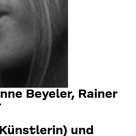
o
w
e
u
n
s
u
o
n
:
nne Beyeler, Rainer
r
Künstlerin) und