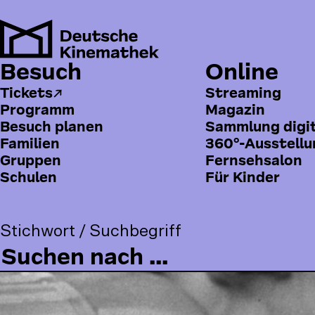
Direkt
zum
Inhalt
Besuch
Online
H
Pfadnavigation
Besuch
Programm
Studiokino
Allein machen sie D
a
Tickets
Streaming
Programm
Magazin
u
Besuch planen
Sammlung digi
p
Familien
360°-Ausstell
t
Gruppen
Fernsehsalon
Schulen
Für Kinder
m
e
n
Stichwort / Suchbegriff
ü