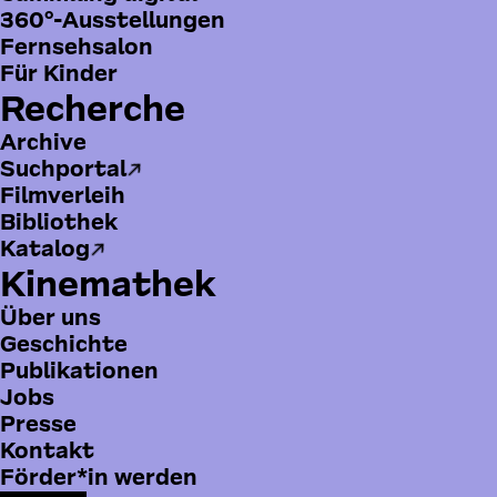
360°-Ausstellungen
Fernsehsalon
Für Kinder
Recherche
Archive
Suchportal
Filmverleih
Bibliothek
Katalog
Kinemathek
Über uns
Geschichte
Publikationen
Jobs
Presse
B
Kontakt
o
Förder*in werden