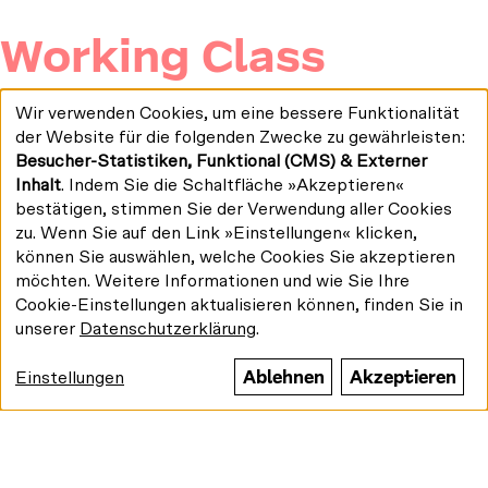
Working Class
Heroes
Wir verwenden Cookies, um eine bessere Funktionalität
Verwendung
Informationen
Selects #8
der Website für die folgenden Zwecke zu gewährleisten:
personenbezogener
Besucher-Statistiken, Funktional (CMS) & Externer
Daten
zu
und
Inhalt
. Indem Sie die Schaltfläche »Akzeptieren«
1.5–31.7.24
unserem
Cookies
bestätigen, stimmen Sie der Verwendung aller Cookies
zu. Wenn Sie auf den Link »Einstellungen« klicken,
Streaming-
Der Titel ist Programm der achten Ausgabe von
können Sie auswählen, welche Cookies Sie akzeptieren
»Selects«. Die Arbeiterschaft war seit Beginn der
Programm
möchten. Weitere Informationen und wie Sie Ihre
Filmgeschichte Thema und Motiv. Schon in einem
Cookie-Einstellungen aktualisieren können, finden Sie in
der ersten Filme nehmen die Lumière-Brüder 1895
unserer
Datenschutzerklärung
.
Fabrikarbeiter*innen in den Fokus. Fast 130 Jahre
später ist das Thema immer noch aktuell. In
Ablehnen
Akzeptieren
Einstellungen
ausgewählten Filmen (und einer Serie) aus mehreren
Jahrzehnten blicken wir auf die individuellen
Lebensrealitäten. Die Lohnarbeit, so zeigen es uns
die porträtierten Held*innen, ist eine laute,