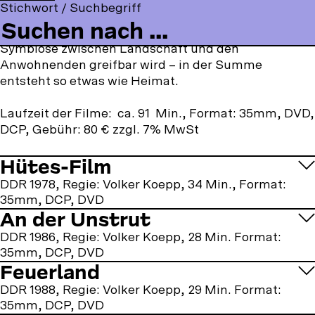
geduldiger Fragender und Zuhörer. Immer wieder
t
o
Stichwort / Suchbegriff
a
o
n
lässt er die Kamera durch die Szenerie schweifen
o
l
c
u
s
und schließlich bei den Menschen ruhen, so dass die
m
l
e
T
t
Symbiose zwischen Landschaft und den
m
o
b
u
a
Anwohnenden greifbar wird – in der Summe
e
w
o
b
g
entsteht so etwas wie Heimat.
n
u
o
e
r
u
s
k
a
Laufzeit der Filme: ca. 91 Min., Format: 35mm, DVD,
o
m
DCP, Gebühr: 80 € zzgl. 7% MwSt
n
:
Hütes-Film
DDR 1978, Regie: Volker Koepp, 34 Min., Format:
35mm, DCP, DVD
An der Unstrut
DDR 1986, Regie: Volker Koepp, 28 Min. Format:
35mm, DCP, DVD
Feuerland
DDR 1988, Regie: Volker Koepp, 29 Min. Format:
35mm, DCP, DVD