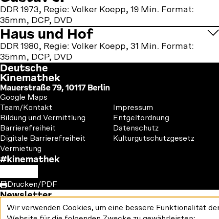
DDR 1973, Regie: Volker Koepp, 19 Min. Format:
35mm, DCP, DVD
Haus und Hof
DDR 1980, Regie: Volker Koepp, 31 Min. Format:
35mm, DCP, DVD
Deutsche
Kinemathek
Mauerstraße 79, 10117 Berlin
Google Maps
Footer
Footer
Team/Kontakt
Impressum
1
2
Bildung und Vermittlung
Entgeltordnung
Barrierefreiheit
Datenschutz
Digitale Barrierefreiheit
Kulturgutschutzgesetz
Vermietung
#kinemathek
Follow
F
Y
I
us
Drucken/PDF
a
o
n
on:
Newsletter
c
u
s
e
T
t
Wir verwenden Cookies, um eine bessere Funktionalität de
Verwendung
b
u
a
Website für die folgenden Zwecke zu gewährleisten: