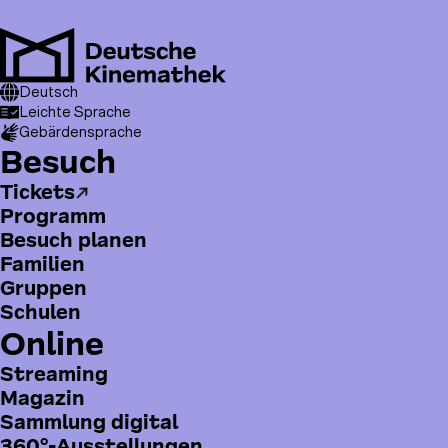
Direkt
zum
Inhalt
M
T
Pfadnavigation
Online
Deutsch
Filmverleih und -vertrieb
o
Landschaften und Aus einem Leben
Leichte Sprache
Gebärdensprache
p
H
Besuch
m
a
e
Tickets
u
n
Programm
p
u
Besuch planen
t
Familien
m
Gruppen
e
Schulen
n
Online
ü
Streaming
Magazin
Sammlung digital
360°-Ausstellungen