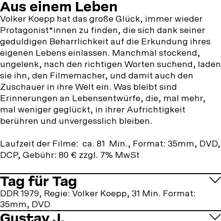
Aus
Aus einem Leben
einem
Volker Koepp hat das große Glück, immer wieder
Protagonist*innen zu finden, die sich dank seiner
Leben
geduldigen Beharrlichkeit auf die Erkundung ihres
eigenen Lebens einlassen. Manchmal stockend,
ungelenk, nach den richtigen Worten suchend, laden
sie ihn, den Filmemacher, und damit auch den
Zuschauer in ihre Welt ein. Was bleibt sind
Erinnerungen an Lebensentwürfe, die, mal mehr,
mal weniger geglückt, in ihrer Aufrichtigkeit
berühren und unvergesslich bleiben.
Laufzeit der Filme: ca. 81 Min., Format: 35mm, DVD,
DCP, Gebühr: 80 € zzgl. 7% MwSt
Tag für Tag
DDR 1979, Regie: Volker Koepp, 31 Min. Format:
35mm, DVD
Gustav J.