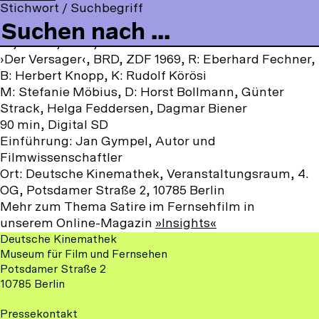
t
o
Stichwort / Suchbegriff
a
o
n
o
l
Aus dem Fernseharchiv
c
u
s
m
l
Di, 5.3.24, 19:00, Deutsche Kinemathek
e
T
t
m
o
›Der Versager‹, BRD, ZDF 1969, R: Eberhard Fechner,
b
u
a
e
w
B: Herbert Knopp, K: Rudolf Körösi
o
b
g
n
u
M: Stefanie Möbius, D: Horst Bollmann, Günter
o
e
r
u
s
Strack, Helga Feddersen, Dagmar Biener
k
a
o
90 min, Digital SD
m
n
Einführung: Jan Gympel, Autor und
:
Filmwissenschaftler
Ort: Deutsche Kinemathek, Veranstaltungsraum, 4.
OG, Potsdamer Straße 2, 10785 Berlin
Mehr zum Thema Satire im Fernsehfilm in
unserem Online-Magazin
»Insights«
Deutsche Kinemathek
Museum für Film und Fernsehen
Potsdamer Straße 2
10785 Berlin
Pressekontakt