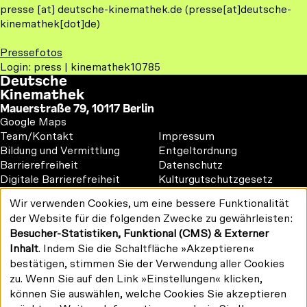
presse
[at]
deutsche-kinemathek.de
(presse[at]deutsche-
kinemathek[dot]de)
Pressefotos
Login: press | kinemathek10785
Deutsche
Kinemathek
Mauerstraße 79, 10117 Berlin
Google Maps
Footer
Footer
Team/Kontakt
Impressum
1
2
Bildung und Vermittlung
Entgeltordnung
Barrierefreiheit
Datenschutz
Digitale Barrierefreiheit
Kulturgutschutzgesetz
Vermietung
Wir verwenden Cookies, um eine bessere Funktionalität
#kinemathek
Verwendung
der Website für die folgenden Zwecke zu gewährleisten:
Follow
personenbezogener
F
Y
I
Besucher-Statistiken, Funktional (CMS) & Externer
Daten
us
Drucken/PDF
a
o
n
und
Inhalt
. Indem Sie die Schaltfläche »Akzeptieren«
on:
Newsletter
Cookies
c
u
s
bestätigen, stimmen Sie der Verwendung aller Cookies
e
T
t
zu. Wenn Sie auf den Link »Einstellungen« klicken,
b
u
a
können Sie auswählen, welche Cookies Sie akzeptieren
o
b
g