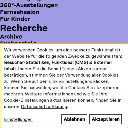
360°-Ausstellungen
Mauerstraße 79, 10117 Berlin
Google Maps
Fernsehsalon
Footer
Footer
Team/Kontakt
Impressum
Für Kinder
1
2
Bildung und Vermittlung
Entgeltordnung
Recherche
Barrierefreiheit
Datenschutz
Digitale Barrierefreiheit
Kulturgutschutzgesetz
Archive
Vermietung
Suchportal
#kinemathek
Filmverleih
Wir verwenden Cookies, um eine bessere Funktionalität
Follow
Verwendung
F
Y
I
Bibliothek
der Website für die folgenden Zwecke zu gewährleisten:
us
personenbezogener
Drucken/PDF
a
o
n
Katalog
Besucher-Statistiken, Funktional (CMS) & Externer
Daten
on:
Newsletter
c
u
s
und
Inhalt
. Indem Sie die Schaltfläche »Akzeptieren«
Kinemathek
Cookies
e
T
t
bestätigen, stimmen Sie der Verwendung aller Cookies
b
u
a
Über uns
zu. Wenn Sie auf den Link »Einstellungen« klicken,
o
b
g
Geschichte
können Sie auswählen, welche Cookies Sie akzeptieren
Gefördert von:
o
e
r
Publikationen
möchten. Weitere Informationen und wie Sie Ihre
k
a
Cookie-Einstellungen aktualisieren können, finden Sie in
Jobs
m
unserer
Datenschutzerklärung
.
Presse
B
Kontakt
Ablehnen
Akzeptieren
© Stiftung Deutsche
Kinemathek 2026
Einstellungen
o
Förder*in werden