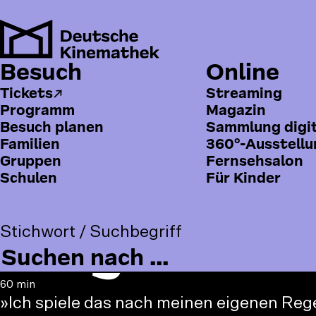
Direkt
zum
Inhalt
Besuch
Online
H
Um Ihre persönlichen Daten zu sc
a
Tickets
Streaming
Programm
Magazin
u
Besuch planen
Sammlung digi
p
Familien
360°-Ausstell
t
Gruppen
Fernsehsalon
Fernsehsal
Schulen
Für Kinder
m
Zurück zur Übersicht
e
Jürgen Mil
n
Stichwort / Suchbegriff
ü
60 min
»Ich spiele das nach meinen eigenen Reg