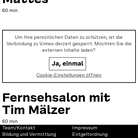
60 min
Um Ihre persönlichen Daten zu schützen, ist die
Verbindung zu
Vimeo
derzeit gesperrt. Möchten Sie die
externen Inhalte laden?
Ja, einmal
Cookie-Einstellungen öffnen
Fernsehsalon mit
Tim Mälzer
60 min
Footer
Footer
Team/Kontakt
Impressum
1
2
Bildung und Vermittlung
Entgeltordnung