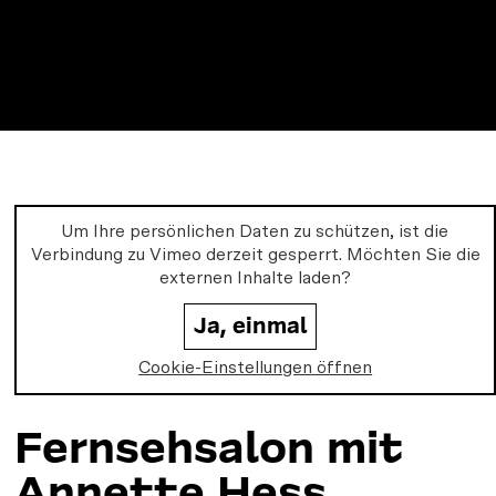
b
u
a
m
o
b
g
o
e
r
k
a
m
Um Ihre persönlichen Daten zu schützen, ist die
Verbindung zu
Vimeo
derzeit gesperrt. Möchten Sie die
externen Inhalte laden?
Ja, einmal
Cookie-Einstellungen öffnen
Fernsehsalon mit
Annette Hess