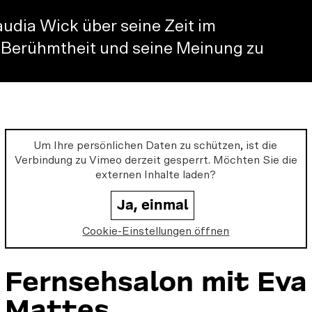
o
w
audia Wick über seine Zeit im
e
u
r Berühmtheit und seine Meinung zu
n
s
u
o
n
:
Um Ihre persönlichen Daten zu schützen, ist die
Verbindung zu
Vimeo
derzeit gesperrt. Möchten Sie die
externen Inhalte laden?
Ja, einmal
Cookie-Einstellungen öffnen
Fernsehsalon mit Eva
Mattes