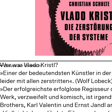
Wer war Vlado Kristl?
Zurück zur Übersicht
»Einer der bedeutendsten Künstler in der
leider mit allen zerstritten«. (Wolf Lobeck
»Der erfolgreichste erfolglose Regisseur
Werk, verzweifelt und komisch, ist irge
Brothers, Karl Valentin und Ernst Jandl a