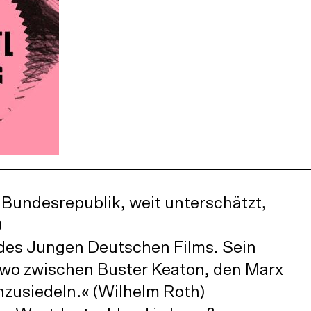
o
w
e
u
n
s
u
o
n
:
 Bundesrepublik, weit unterschätzt,
)
 des Jungen Deutschen Films. Sein
ndwo zwischen Buster Keaton, den Marx
nzusiedeln.« (Wilhelm Roth)