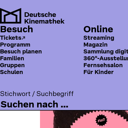
Direkt
zum
Inhalt
Besuch
Online
H
Pfadnavigation
Kinemathek
Publikationen
Vlado Kristl
a
Tickets
Streaming
Programm
Magazin
u
Besuch planen
Sammlung digi
p
Familien
360°-Ausstell
t
Gruppen
Fernsehsalon
Schulen
Für Kinder
m
e
n
Stichwort / Suchbegriff
ü