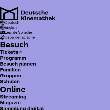
Direkt
zum
Inhalt
Men
T
Pfadnavigation
Kinemathek
Deutsch
Publikationen
Kameradschaft
o
English
Leichte Sprache
p
Gebärdensprache
m
H
Besuch
e
a
n
Tickets
u
u
Programm
p
Besuch planen
t
Familien
m
Gruppen
e
Schulen
n
Online
ü
Streaming
Kameradschaft
Magazin
Georg Wilhelm Pabst
Sammlung digital