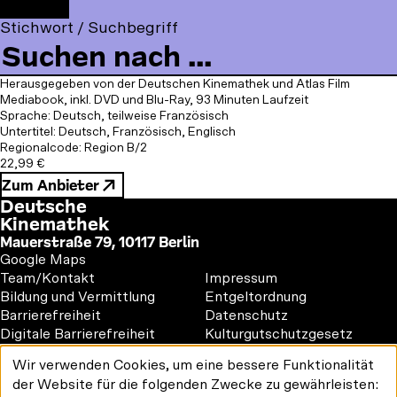
t
F
Zusammenarbeit mit dem British Film Institute und
F
Y
I
t
o
Stichwort / Suchbegriff
dem Centre National du Cinéma et de l’image
a
o
n
o
l
animée restauriert.
c
u
s
m
l
Deutschland 1931, Regie: Georg Wilhelm Pabst
e
T
t
m
o
Herausgegeben von der Deutschen Kinemathek und Atlas Film
b
u
a
e
Mediabook, inkl. DVD und Blu-Ray, 93 Minuten Laufzeit
w
o
b
g
Sprache: Deutsch, teilweise Französisch
n
u
Untertitel: Deutsch, Französisch, Englisch
o
e
r
u
s
Regionalcode: Region B/2
k
a
o
22,99 €
m
Zum Anbieter
n
Deutsche
:
Kinemathek
Mauerstraße 79, 10117 Berlin
Google Maps
Footer
Footer
Team/Kontakt
Impressum
1
2
Bildung und Vermittlung
Entgeltordnung
Barrierefreiheit
Datenschutz
Digitale Barrierefreiheit
Kulturgutschutzgesetz
Vermietung
Wir verwenden Cookies, um eine bessere Funktionalität
#kinemathek
Verwendung
der Website für die folgenden Zwecke zu gewährleisten:
Follow
personenbezogener