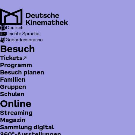
Direkt
zum
Inhalt
Men
T
Pfadnavigation
Kinemathek
Deutsch
Publikationen
I can see now
o
Leichte Sprache
Gebärdensprache
p
H
Besuch
m
a
e
Tickets
u
n
Programm
p
u
Besuch planen
t
Familien
m
Gruppen
e
Schulen
n
Online
ü
Streaming
Magazin
I can see now
Sammlung digital
Blindheit im Kino
360°-Ausstellungen