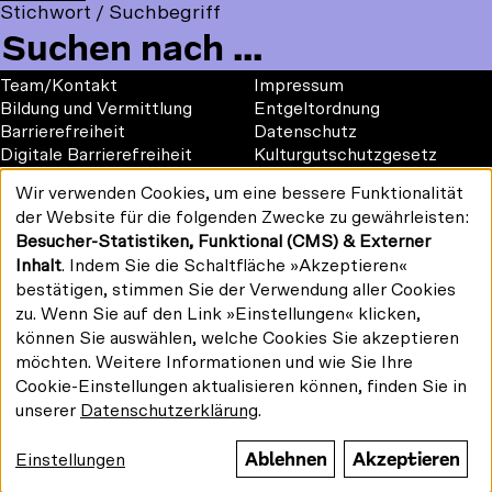
t
o
Stichwort / Suchbegriff
Kinemathek
a
o
n
o
l
Mauerstraße 79, 10117 Berlin
c
u
s
m
l
Google Maps
e
T
t
m
o
Footer
Footer
Team/Kontakt
Impressum
b
u
a
e
w
1
2
Bildung und Vermittlung
Entgeltordnung
o
b
g
n
u
Barrierefreiheit
Datenschutz
o
e
r
u
Digitale Barrierefreiheit
Kulturgutschutzgesetz
s
k
a
Vermietung
o
Wir verwenden Cookies, um eine bessere Funktionalität
m
#kinemathek
Verwendung
n
der Website für die folgenden Zwecke zu gewährleisten:
Follow
personenbezogener
:
F
Y
I
Besucher-Statistiken, Funktional (CMS) & Externer
Daten
us
Drucken/PDF
a
o
n
und
Inhalt
. Indem Sie die Schaltfläche »Akzeptieren«
on:
Newsletter
Cookies
c
u
s
bestätigen, stimmen Sie der Verwendung aller Cookies
e
T
t
zu. Wenn Sie auf den Link »Einstellungen« klicken,
b
u
a
können Sie auswählen, welche Cookies Sie akzeptieren
o
b
g
möchten. Weitere Informationen und wie Sie Ihre
Gefördert von:
o
e
r
Cookie-Einstellungen aktualisieren können, finden Sie in
k
a
unserer
Datenschutzerklärung
.
m
Ablehnen
Akzeptieren
Einstellungen
© Stiftung Deutsche
Kinemathek 2026