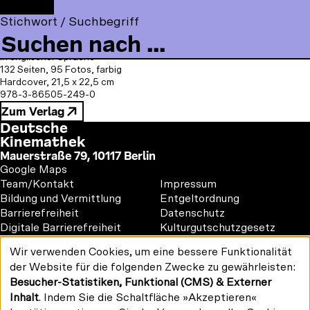
t
F
Mit Beiträgen von Mark Bould, Tobias Haupts, Aidan
F
Y
I
t
o
Power, Matthias Schwartz und Sherryl Vint.
Stichwort / Suchbegriff
a
o
n
o
l
Deutsche Kinemathek
c
u
s
Bertz + Fischer, Berlin 2017
m
l
In englischer Sprache
e
T
t
m
o
132 Seiten, 95 Fotos, farbig
b
u
a
e
w
Hardcover, 21,5 x 22,5 cm
o
b
g
n
978-3-86505-249-0
u
o
e
r
Zum Verlag
u
s
k
a
Deutsche
o
m
Kinemathek
n
Mauerstraße 79, 10117 Berlin
:
Google Maps
Footer
Footer
Team/Kontakt
Impressum
1
2
Bildung und Vermittlung
Entgeltordnung
Barrierefreiheit
Datenschutz
Digitale Barrierefreiheit
Kulturgutschutzgesetz
Vermietung
Wir verwenden Cookies, um eine bessere Funktionalität
#kinemathek
Verwendung
der Website für die folgenden Zwecke zu gewährleisten:
Follow
personenbezogener
F
Y
I
Besucher-Statistiken, Funktional (CMS) & Externer
Daten
us
Drucken/PDF
a
o
n
und
Inhalt
. Indem Sie die Schaltfläche »Akzeptieren«
on:
Newsletter
Cookies
c
u
s