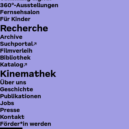
360°-Ausstellungen
Fernsehsalon
Für Kinder
Recherche
Archive
Suchportal
Filmverleih
Bibliothek
Katalog
Kinemathek
Über uns
Geschichte
Publikationen
Jobs
Presse
Inventing Queer Cinema
Invent
B
Kontakt
© Jonas Walter
© Jona
o
Förder*in werden