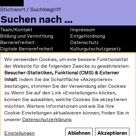
t
F
Deutsche
F
Y
I
t
o
Stichwort / Suchbegriff
Kinemathek
a
o
n
o
l
Mauerstraße 79, 10117 Berlin
c
u
s
m
l
Google Maps
e
T
t
m
o
Footer
Footer
Team/Kontakt
Impressum
b
u
a
e
w
1
2
Bildung und Vermittlung
Entgeltordnung
o
b
g
n
u
Barrierefreiheit
Datenschutz
o
e
r
u
Digitale Barrierefreiheit
Kulturgutschutzgesetz
s
k
a
Vermietung
o
Wir verwenden Cookies, um eine bessere Funktionalität
m
#kinemathek
Verwendung
n
der Website für die folgenden Zwecke zu gewährleisten:
personenbezogener
Follow
:
F
Y
I
Besucher-Statistiken, Funktional (CMS) & Externer
Daten
us
Drucken/PDF
a
o
n
und
Inhalt
. Indem Sie die Schaltfläche »Akzeptieren«
on:
Newsletter
Cookies
c
u
s
bestätigen, stimmen Sie der Verwendung aller Cookies
e
T
t
zu. Wenn Sie auf den Link »Einstellungen« klicken,
b
u
a
können Sie auswählen, welche Cookies Sie akzeptieren
o
b
g
möchten. Weitere Informationen und wie Sie Ihre
Gefördert von:
o
e
r
Cookie-Einstellungen aktualisieren können, finden Sie in
k
a
unserer
Datenschutzerklärung
.
m
Ablehnen
Akzeptieren
Einstellungen