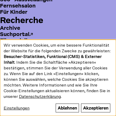
Fernsehsalon
Google Maps
Footer
Footer
Team/Kontakt
Impressum
Für Kinder
1
2
Bildung und Vermittlung
Entgeltordnung
Recherche
Barrierefreiheit
Datenschutz
Digitale Barrierefreiheit
Kulturgutschutzgesetz
Archive
Vermietung
Suchportal
#kinemathek
Filmverleih
Follow
Bibliothek
Wir verwenden Cookies, um eine bessere Funktionalität
F
Y
I
Verwendung
us
Drucken/PDF
der Website für die folgenden Zwecke zu gewährleisten:
a
o
n
Katalog
personenbezogener
on:
Newsletter
Besucher-Statistiken, Funktional (CMS) & Externer
c
u
s
Daten
Kinemathek
und
e
T
t
Inhalt
. Indem Sie die Schaltfläche »Akzeptieren«
Cookies
Über uns
b
u
a
bestätigen, stimmen Sie der Verwendung aller Cookies
o
b
g
Geschichte
zu. Wenn Sie auf den Link »Einstellungen« klicken,
Gefördert von:
o
e
r
können Sie auswählen, welche Cookies Sie akzeptieren
Publikationen
k
a
möchten. Weitere Informationen und wie Sie Ihre
Jobs
m
Cookie-Einstellungen aktualisieren können, finden Sie in
Presse
unserer
Datenschutzerklärung
.
B
Kontakt
© Stiftung Deutsche
Kinemathek 2026
o
Förder*in werden
Ablehnen
Akzeptieren
Einstellungen
t
F
F
Y
I