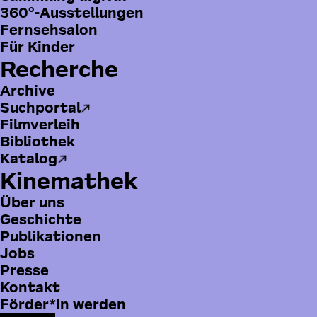
360°-Ausstellungen
Fernsehsalon
Für Kinder
Recherche
Archive
Suchportal
Filmverleih
Bibliothek
Katalog
Kinemathek
Über uns
Geschichte
Publikationen
Jobs
Leonore Semler | Werkfoto
Bildmi
Presse
© Werner Herzog Film
© Wern
Deutsche
B
Kontakt
Kinemathek
o
Förder*in werden
Mauerstraße 79, 10117 Berlin