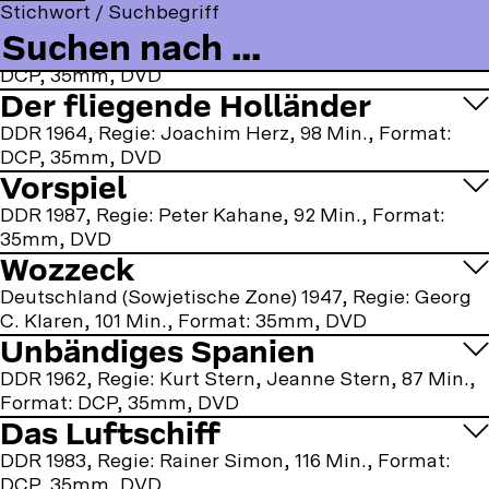
t
o
Stichwort / Suchbegriff
Stielke, Heinz, fünfzehn…
a
o
n
o
l
c
u
s
DDR 1987, Regie: Michael Kann, 98 Min., Format:
m
l
e
T
t
DCP, 35mm, DVD
m
o
b
u
a
Der fliegende Holländer
e
w
o
b
g
n
u
DDR 1964, Regie: Joachim Herz, 98 Min., Format:
o
e
r
u
s
DCP, 35mm, DVD
k
a
Vorspiel
o
m
n
DDR 1987, Regie: Peter Kahane, 92 Min., Format:
:
35mm, DVD
Wozzeck
Deutschland (Sowjetische Zone) 1947, Regie: Georg
C. Klaren, 101 Min., Format: 35mm, DVD
Unbändiges Spanien
DDR 1962, Regie: Kurt Stern, Jeanne Stern, 87 Min.,
Format: DCP, 35mm, DVD
Das Luftschiff
DDR 1983, Regie: Rainer Simon, 116 Min., Format:
DCP, 35mm, DVD