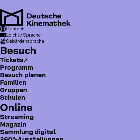
Direkt
zum
Inhalt
M
T
Pfadnavigation
content
Deutsch
70 Jahre DEFA
o
Leichte Sprache
Gebärdensprache
p
H
Besuch
m
a
e
Tickets
u
n
Programm
p
u
Besuch planen
t
Familien
m
Gruppen
e
Schulen
n
Online
ü
Streaming
Magazin
Sammlung digital
360°-Ausstellungen