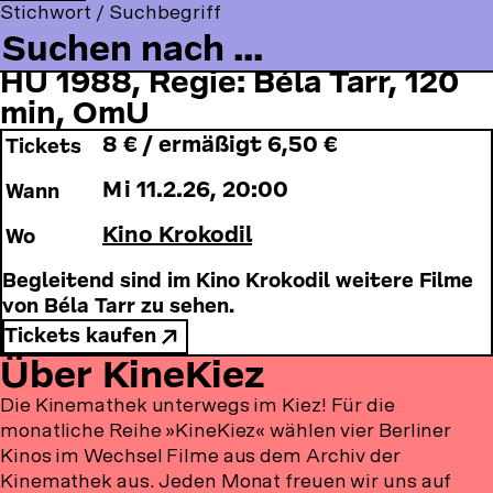
t
o
Stichwort / Suchbegriff
a
o
n
o
l
›Káhorzat‹
c
u
s
m
l
HU 1988, Regie: Béla Tarr, 120
e
T
t
m
o
b
u
a
min, OmU
e
w
o
b
g
n
u
8 € / ermäßigt 6,50 €
Tickets
o
e
r
u
s
k
a
o
Mi 11.2.26
,
20:00
Wann
m
n
Kino Krokodil
Wo
:
Begleitend sind im Kino Krokodil weitere Filme
von Béla Tarr zu sehen.
Tickets kaufen
Über KineKiez
Die Kinemathek unterwegs im Kiez! Für die
monatliche Reihe »KineKiez« wählen vier Berliner
Kinos im Wechsel Filme aus dem Archiv der
Kinemathek aus. Jeden Monat freuen wir uns auf