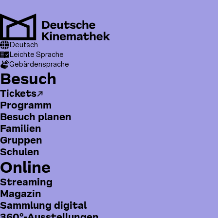
Direkt
zum
Inhalt
M
T
Pfadnavigation
Besuch
Deutsch
Programm
Kárhozat
o
Leichte Sprache
Gebärdensprache
p
H
Besuch
m
a
e
Tickets
u
n
Programm
p
u
Besuch planen
t
Familien
m
Gruppen
e
Schulen
n
Online
ü
Streaming
Magazin
Sammlung digital
360°-Ausstellungen