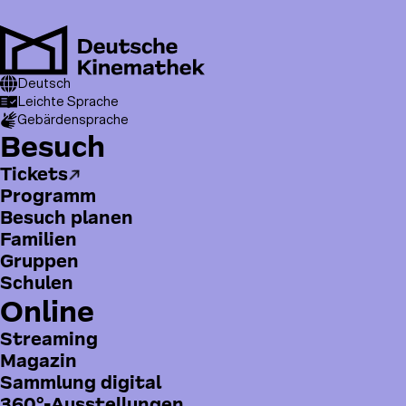
Direkt
zum
Inhalt
M
T
Pfadnavigation
Besuch
Deutsch
Programm
o
Belichten und Beleuchten. Filmische Dimensionen der
Leichte Sprache
Sichtbarkeit
Gebärdensprache
p
H
Besuch
m
a
e
Tickets
u
n
Programm
p
u
Besuch planen
t
Familien
m
Gruppen
e
Schulen
n
Online
ü
Streaming
Magazin
Sammlung digital
360°-Ausstellungen