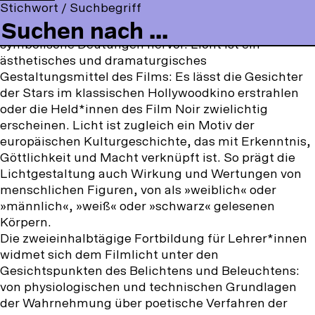
t
o
Stichwort / Suchbegriff
keine Projektion im Kinosaal. Licht modelliert
a
o
n
o
l
filmische Räume, erzeugt Stimmungen und bringt
c
u
s
m
l
symbolische Deutungen hervor. Licht ist ein
e
T
t
m
o
ästhetisches und dramaturgisches
b
u
a
e
w
Gestaltungsmittel des Films: Es lässt die Gesichter
o
b
g
n
u
der Stars im klassischen Hollywoodkino erstrahlen
o
e
r
u
s
oder die Held*innen des Film Noir zwielichtig
k
a
o
erscheinen. Licht ist zugleich ein Motiv der
m
n
europäischen Kulturgeschichte, das mit Erkenntnis,
:
Göttlichkeit und Macht verknüpft ist. So prägt die
Lichtgestaltung auch Wirkung und Wertungen von
menschlichen Figuren, von als »weiblich« oder
»männlich«, »weiß« oder »schwarz« gelesenen
Körpern.
Die zweieinhalbtägige Fortbildung für Lehrer*innen
widmet sich dem Filmlicht unter den
Gesichtspunkten des Belichtens und Beleuchtens:
von physiologischen und technischen Grundlagen
der Wahrnehmung über poetische Verfahren der