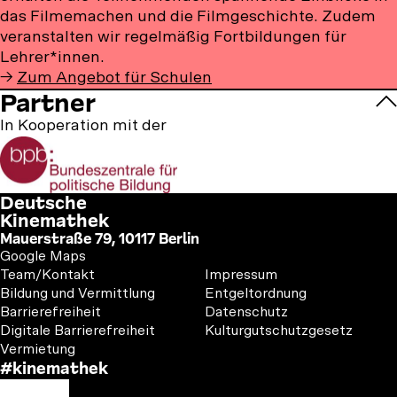
das Filmemachen und die Filmgeschichte. Zudem
veranstalten wir regelmäßig Fortbildungen für
Lehrer*innen.
→
Zum Angebot für Schulen
Informationen
Partner
zu
In Kooperation mit der
Förderern
Deutsche
Kinemathek
Mauerstraße 79, 10117 Berlin
Google Maps
Footer
Footer
Team/Kontakt
Impressum
1
2
Bildung und Vermittlung
Entgeltordnung
Barrierefreiheit
Datenschutz
Digitale Barrierefreiheit
Kulturgutschutzgesetz
Vermietung
#kinemathek
Follow